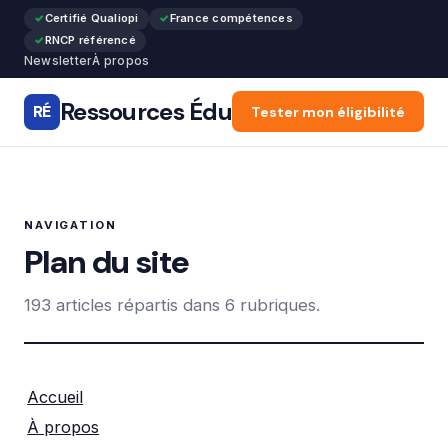
Certifié Qualiopi
France compétences
RNCP référencé
Newsletter
À propos
Ressources Édu
RÉ
Accueil
Tester mon éligibilité
Articles
Forma
NAVIGATION
Plan du site
193 articles répartis dans 6 rubriques.
Accueil
À propos