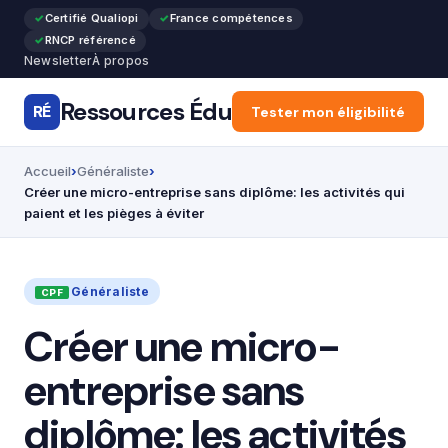
Certifié Qualiopi
France compétences
RNCP référencé
Newsletter
À propos
Ressources Édu
RÉ
Accueil
Tester mon éligibilité
Articles
Forma
Accueil
Généraliste
Créer une micro-entreprise sans diplôme: les activités qui
paient et les pièges à éviter
Généraliste
Créer une micro-
entreprise sans
diplôme: les activités