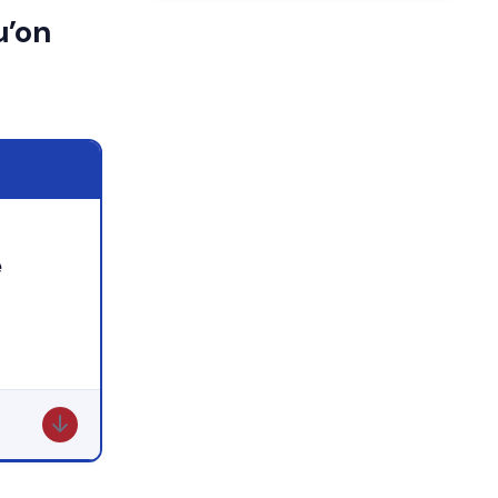
u’on
↓