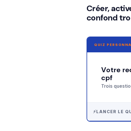
Créer, activ
confond tro
QUIZ PERSONNA
Votre recommandation sur activer son compte
cpf
Trois questio
LANCER LE QU