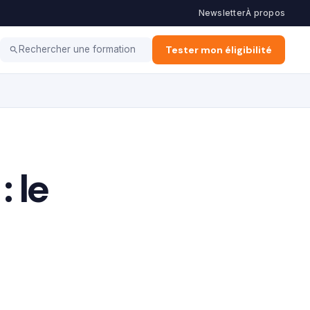
Newsletter
À propos
 Financement
E-learning
Métiers & Carrières
Tester mon éligibilité
Rechercher une formation
 le