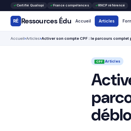
Certifié Qualiopi
France compétences
RNCP référencé
Ressources Édu
RÉ
Accueil
Articles
For
Accueil
Articles
Activer son compte CPF : le parcours complet 
Articles
Activ
parco
déblo