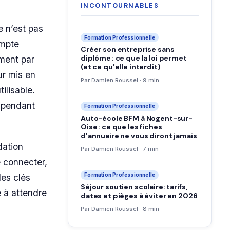
INCONTOURNABLES
e n’est pas
Formation Professionnelle
ompte
Créer son entreprise sans
diplôme : ce que la loi permet
ement par
(et ce qu’elle interdit)
ur mis en
Par Damien Roussel · 9 min
ilisable.
 pendant
Formation Professionnelle
Auto-école BFM à Nogent-sur-
Oise : ce que les fiches
d’annuaire ne vous diront jamais
dation
Par Damien Roussel · 7 min
se connecter,
Formation Professionnelle
les clés
Séjour soutien scolaire: tarifs,
e à attendre
dates et pièges à éviter en 2026
Par Damien Roussel · 8 min