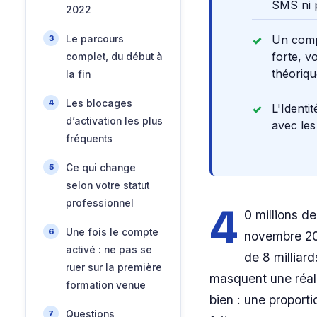
SMS ni 
2022
Un compt
Le parcours
forte, v
complet, du début à
théoriqu
la fin
Les blocages
L'Identi
d’activation les plus
avec les
fréquents
Ce qui change
selon votre statut
professionnel
4
0 millions d
Une fois le compte
novembre 201
activé : ne pas se
de 8 milliard
ruer sur la première
masquent une réali
formation venue
bien : une proporti
Questions