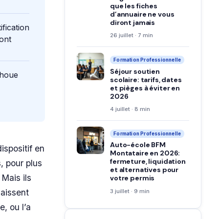
que les fiches
d’annuaire ne vous
diront jamais
fication
26 juillet · 7 min
sont
Formation Professionnelle
Séjour soutien
choue
scolaire: tarifs, dates
et pièges à éviter en
2026
4 juillet · 8 min
Formation Professionnelle
Auto-école BFM
ispositif en
Montataire en 2026:
fermeture, liquidation
, pour plus
et alternatives pour
 Mais ils
votre permis
naissent
3 juillet · 9 min
e, ou l’a