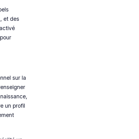
pels
, et des
activé
 pour
nel sur la
renseigner
 naissance,
e un profil
lement