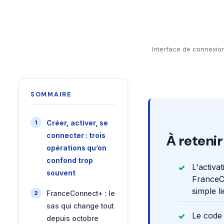
Interface de connexio
SOMMAIRE
Créer, activer, se
connecter : trois
À retenir
opérations qu’on
confond trop
L'activa
souvent
FranceCo
simple l
FranceConnect+ : le
sas qui change tout
Le code 
depuis octobre