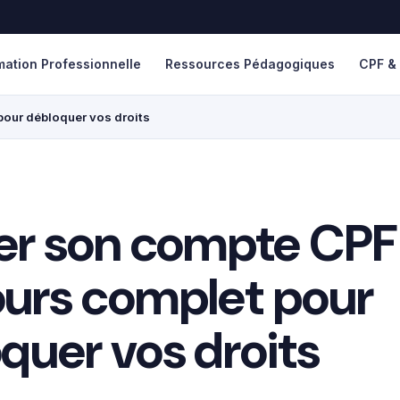
mation Professionnelle
Ressources Pédagogiques
CPF &
pour débloquer vos droits
er son compte CPF :
urs complet pour
quer vos droits