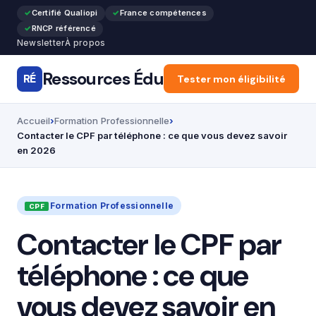
Certifié Qualiopi
France compétences
RNCP référencé
Newsletter
À propos
Ressources Édu
RÉ
Accueil
Tester mon éligibilité
Articles
Forma
Accueil
Formation Professionnelle
Contacter le CPF par téléphone : ce que vous devez savoir
en 2026
Formation Professionnelle
Contacter le CPF par
téléphone : ce que
vous devez savoir en