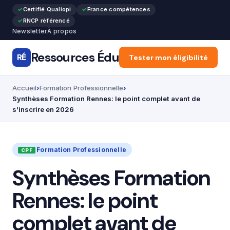
Certifié Qualiopi
France compétences
RNCP référencé
Newsletter
À propos
Ressources Édu
RÉ
Accueil
Tester mon éligibilité
Articles
Forma
Accueil
Formation Professionnelle
Synthèses Formation Rennes: le point complet avant de
s'inscrire en 2026
Formation Professionnelle
Synthèses Formation
Rennes: le point
complet avant de