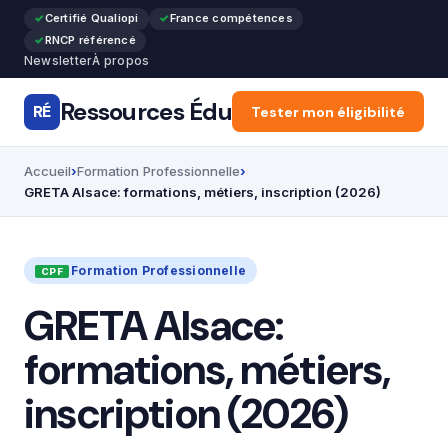
Certifié Qualiopi
France compétences
RNCP référencé
Newsletter
À propos
Ressources Édu
RÉ
Accueil
Tester mon éligibilité
Articles
Forma
Accueil
Formation Professionnelle
GRETA Alsace: formations, métiers, inscription (2026)
Formation Professionnelle
GRETA Alsace:
formations, métiers,
inscription (2026)