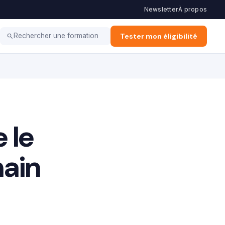
Newsletter
À propos
 Financement
E-learning
Métiers & Carrières
Tester mon éligibilité
Rechercher une formation
 le
hain