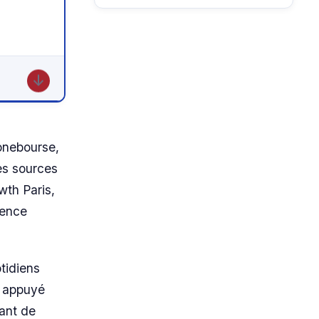
↓
Zonebourse,
des sources
wth Paris,
rence
tidiens
u appuyé
vant de