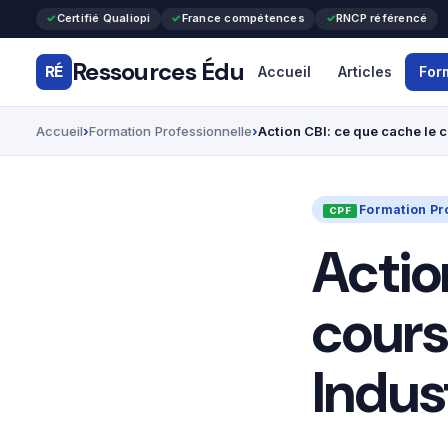
Certifié Qualiopi
France compétences
RNCP référencé
Ressources Édu
RÉ
Accueil
Articles
For
Accueil
Formation Professionnelle
Action CBI: ce que cache le 
Formation Pr
Actio
cours
Indus