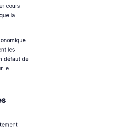
er cours
 que la
 économique
nt les
n défaut de
r le
es
ètement