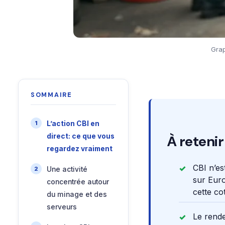
Grap
SOMMAIRE
L’action CBI en
direct: ce que vous
À retenir
regardez vraiment
CBI n’es
Une activité
sur Euro
concentrée autour
cette co
du minage et des
serveurs
Le rende