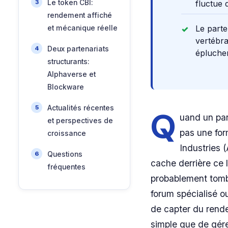
Le token CBI:
fluctue 
rendement affiché
Le part
et mécanique réelle
vertébra
Deux partenariats
éplucher
structurants:
Alphaverse et
Blockware
Actualités récentes
Q
uand un par
et perspectives de
pas une for
croissance
Industries 
Questions
cache derrière ce l
fréquentes
probablement tombé
forum spécialisé o
de capter du rende
simple que de gére