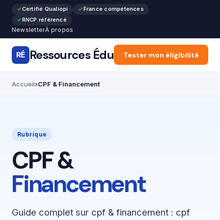
Certifié Qualiopi
France compétences
RNCP référencé
Newsletter
À propos
Ressources Édu
RÉ
Accueil
Tester mon éligibilité
Articles
Forma
Accueil
CPF & Financement
Rubrique
CPF &
Financement
Guide complet sur cpf & financement : cpf