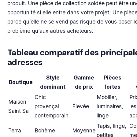
produit. Une pièce de collection soldée peut être un
opportunité si elle entre dans votre projet. Une pièc
parce qu’elle ne se vend pas risque de vous poser 
problème qu’aux autres acheteurs.
Tableau comparatif des principal
adresses
Style
Gamme
Pièces
Boutique
dominant
de prix
fortes
Chic
Mobilier,
Pri
Maison
provençal
Élevée
luminaires,
les
Saint Sa
contemporain
linge
ac
Tapis, linge,
Col
Terra
Bohème
Moyenne
petites
me