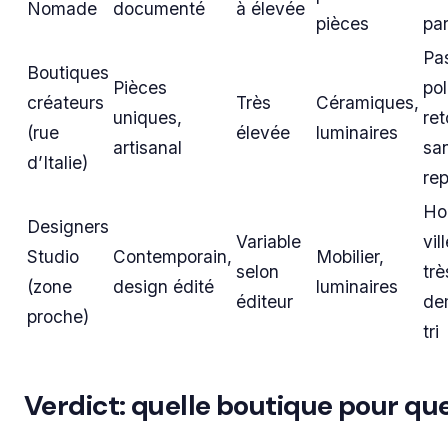
Nomade
documenté
à élevée
pièces
par
Pa
Boutiques
Pièces
pol
créateurs
Très
Céramiques,
uniques,
ret
(rue
élevée
luminaires
artisanal
sa
d’Italie)
rep
Ho
Designers
Variable
vil
Studio
Contemporain,
Mobilier,
selon
trè
(zone
design édité
luminaires
éditeur
de
proche)
tri
Verdict: quelle boutique pour que