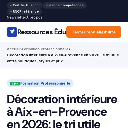
Certifié Qualiopi
France compétences
RNCP référencé
Newsletter
À propos
Ressources Édu
RÉ
Accueil
Tester mon éligibilité
Articles
Forma
Accueil
Formation Professionnelle
Décoration intérieure à Aix-en-Provence en 2026: le tri utile
entre boutiques, styles et prix
Formation Professionnelle
Décoration intérieure
à Aix-en-Provence
en 2026: le tri utile