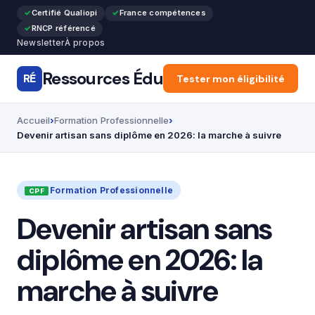
Certifié Qualiopi
France compétences
RNCP référencé
Newsletter
À propos
Ressources Édu
RÉ
Accueil
Tester mon éligibilité
Articles
Forma
Accueil
Formation Professionnelle
Devenir artisan sans diplôme en 2026: la marche à suivre
Formation Professionnelle
Devenir artisan sans
diplôme en 2026: la
marche à suivre