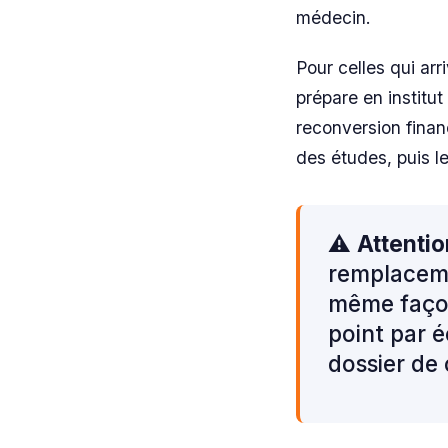
médecin.
Pour celles qui arr
prépare en institut
reconversion finan
des études, puis l
⚠️
Attentio
remplaceme
même façon 
point par 
dossier de