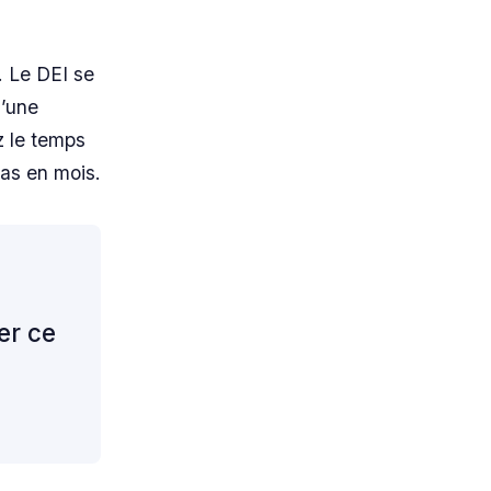
. Le DEI se
d’une
z le temps
pas en mois.
a
er ce