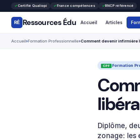
Certifié Qualiopi
France compétences
RNCP référencé
Ressources Édu
RÉ
Accueil
Articles
For
Accueil
Formation Professionnelle
Comment devenir infirmière l
Formation Pr
Comme
libér
Diplôme, de
zonage: les 