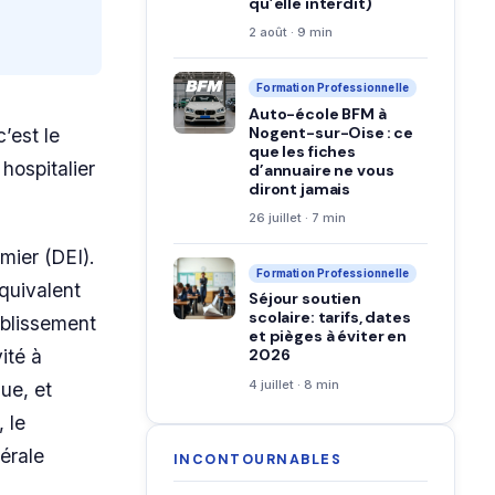
qu’elle interdit)
2 août · 9 min
Formation Professionnelle
Auto-école BFM à
Nogent-sur-Oise : ce
’est le
que les fiches
hospitalier
d’annuaire ne vous
diront jamais
26 juillet · 7 min
rmier (DEI).
Formation Professionnelle
équivalent
Séjour soutien
scolaire: tarifs, dates
ablissement
et pièges à éviter en
vité à
2026
4 juillet · 8 min
que, et
 le
érale
INCONTOURNABLES