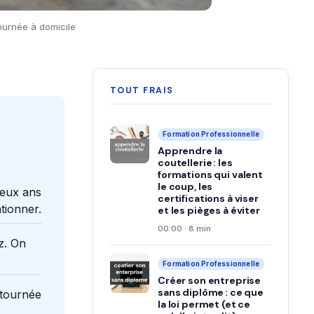
ournée à domicile
TOUT FRAIS
Formation Professionnelle
Apprendre la
coutellerie : les
formations qui valent
le coup, les
deux ans
certifications à viser
tionner.
et les pièges à éviter
00:00 · 8 min
z. On
Formation Professionnelle
Créer son entreprise
sans diplôme : ce que
 tournée
la loi permet (et ce