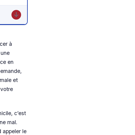
↓
rcer à
 une
ice en
 demande,
imale et
 votre
cile, c’est
rne mal.
d appeler le