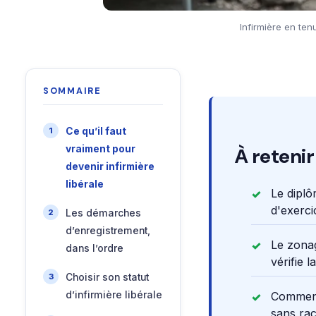
Infirmière en te
SOMMAIRE
Ce qu’il faut
vraiment pour
À retenir
devenir infirmière
libérale
Le diplô
d'exerci
Les démarches
d’enregistrement,
Le zonag
dans l’ordre
vérifie 
Choisir son statut
d’infirmière libérale
Commenc
sans rac