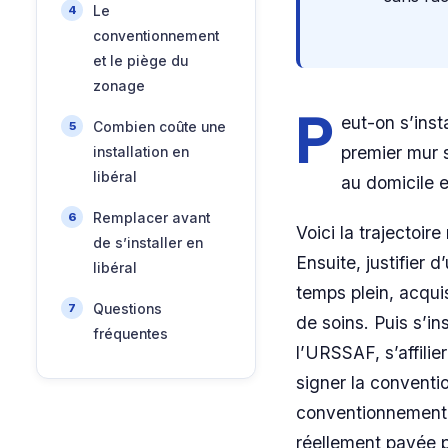
Le
conventionnement
et le piège du
zonage
P
eut-on s’inst
Combien coûte une
premier mur s
installation en
libéral
au domicile 
Remplacer avant
Voici la trajectoire
de s’installer en
Ensuite, justifier
libéral
temps plein, acqui
Questions
de soins. Puis s’ins
fréquentes
l’URSSAF, s’affilie
signer la conventi
conventionnement, 
réellement payée p