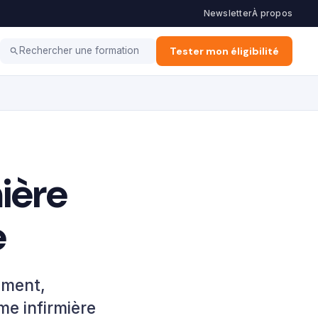
Newsletter
À propos
 Financement
E-learning
Métiers & Carrières
Tester mon éligibilité
Rechercher une formation
ière
e
ement,
me infirmière