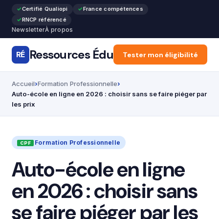
Certifié Qualiopi
France compétences
RNCP référencé
Newsletter
À propos
Ressources Édu
RÉ
Accueil
Tester mon éligibilité
Articles
Forma
Accueil
Formation Professionnelle
Auto-école en ligne en 2026 : choisir sans se faire piéger par
les prix
Formation Professionnelle
Auto-école en ligne
en 2026 : choisir sans
se faire piéger par les