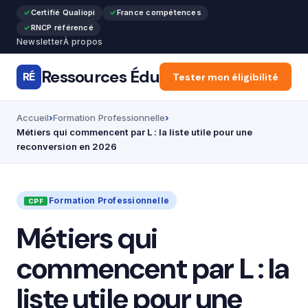
Certifié Qualiopi
France compétences
RNCP référencé
Newsletter
À propos
Ressources Édu
RÉ
Accueil
Tester mon éligibilité
Articles
Forma
Accueil
Formation Professionnelle
Métiers qui commencent par L : la liste utile pour une
reconversion en 2026
Formation Professionnelle
Métiers qui
commencent par L : la
liste utile pour une