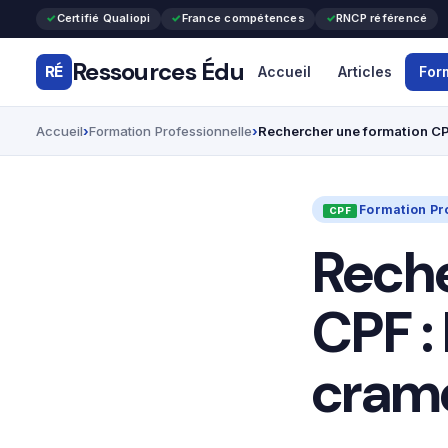
Certifié Qualiopi
France compétences
RNCP référencé
Ressources Édu
RÉ
Accueil
Articles
For
Accueil
Formation Professionnelle
Rechercher une formation CP
Formation Pr
Reche
CPF :
crame