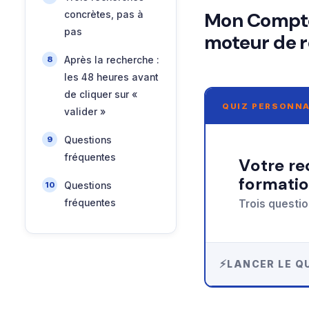
Mon Compte 
concrètes, pas à
pas
moteur de 
Après la recherche :
les 48 heures avant
de cliquer sur «
QUIZ PERSONNA
valider »
Questions
fréquentes
Votre recommandation sur rechercher une
formatio
Questions
Trois questio
fréquentes
LANCER LE QU