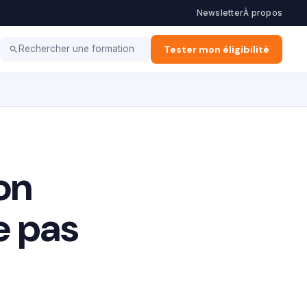
Newsletter
À propos
 Financement
E-learning
Métiers & Carrières
Tester mon éligibilité
Rechercher une formation
on
e pas