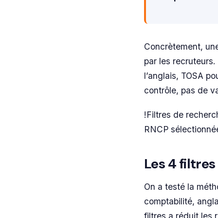
Concrètement, une c
par les recruteurs
l’anglais, TOSA pou
contrôle, pas de v
!Filtres de recher
RNCP sélectionné
Les 4 filtre
On a testé la méth
comptabilité, angla
filtres a réduit le