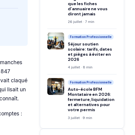
que les fiches
d’annuaire ne vous
diront jamais
26 juillet · 7 min
Formation Professionnelle
Séjour soutien
scolaire: tarifs, dates
et pièges à éviter en
2026
dimanches
4 juillet · 8 min
é 847
avait claqué
Formation Professionnelle
i lisait un
Auto-école BFM
Montataire en 2026:
connaît.
fermeture, liquidation
et alternatives pour
votre permis
 comptes :
3 juillet · 9 min