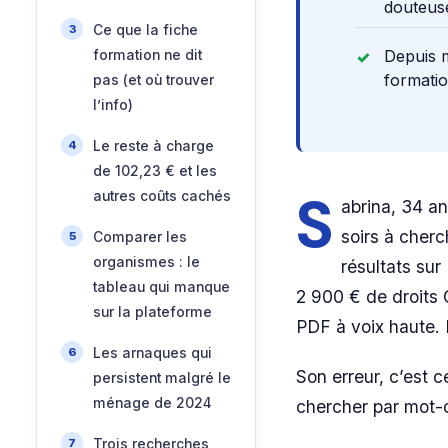
douteuse
Ce que la fiche
Depuis m
formation ne dit
formati
pas (et où trouver
l’info)
Le reste à charge
de 102,23 € et les
S
autres coûts cachés
abrina, 34 a
soirs à cherc
Comparer les
organismes : le
résultats sur
tableau qui manque
2 900 € de droits 
sur la plateforme
PDF à voix haute. 
Les arnaques qui
Son erreur, c’est 
persistent malgré le
ménage de 2024
chercher par mot-cl
Trois recherches