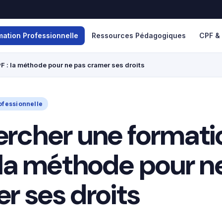
mation Professionnelle
Ressources Pédagogiques
CPF &
F : la méthode pour ne pas cramer ses droits
ofessionnelle
rcher une formati
 la méthode pour n
r ses droits