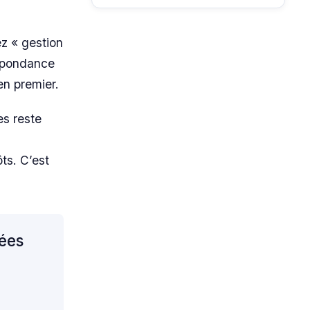
z « gestion
respondance
en premier.
es reste
n
ts. C’est
cées