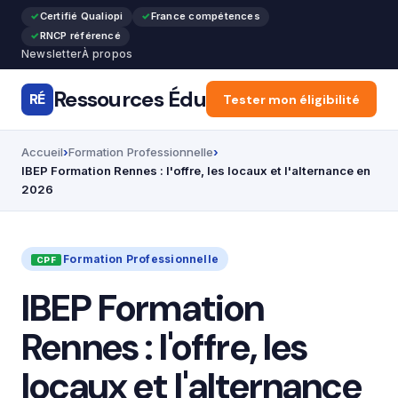
Certifié Qualiopi
France compétences
RNCP référencé
Newsletter
À propos
Ressources Édu
RÉ
Accueil
Tester mon éligibilité
Articles
Forma
Accueil
Formation Professionnelle
IBEP Formation Rennes : l'offre, les locaux et l'alternance en
2026
Formation Professionnelle
IBEP Formation
Rennes : l'offre, les
locaux et l'alternance