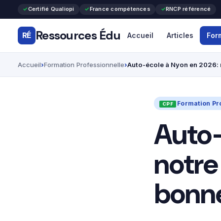
Certifié Qualiopi
France compétences
RNCP référencé
Ressources Édu
RÉ
Accueil
Articles
For
Accueil
Formation Professionnelle
Auto-école à Nyon en 2026: 
Formation Pr
Auto-
notre
bonn