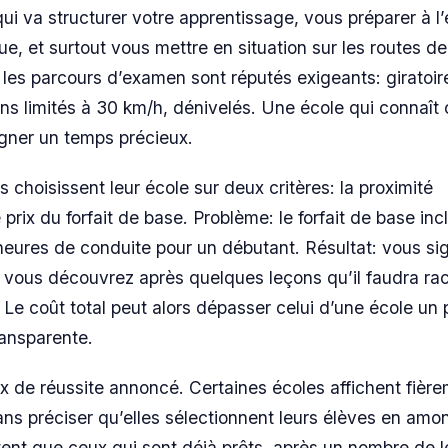
qui va structurer votre apprentissage, vous préparer à 
ue, et surtout vous mettre en situation sur les routes de
les parcours d’examen sont réputés exigeants: giratoir
ns limités à 30 km/h, dénivelés. Une école qui connaît
gagner un temps précieux.
 choisissent leur école sur deux critères: la proximité
prix du forfait de base. Problème: le forfait de base inc
eures de conduite pour un débutant. Résultat: vous si
 et vous découvrez après quelques leçons qu’il faudra ra
. Le coût total peut alors dépasser celui d’une école un 
ransparente.
aux de réussite annoncé. Certaines écoles affichent fièr
ans préciser qu’elles sélectionnent leurs élèves en amo
tent que ceux qui sont déjà prêts, après un nombre de 