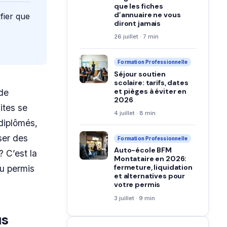
que les fiches
d’annuaire ne vous
fier que
diront jamais
26 juillet · 7 min
Formation Professionnelle
Séjour soutien
scolaire: tarifs, dates
et pièges à éviter en
 de
2026
sites se
4 juillet · 8 min
diplômés,
ser des
Formation Professionnelle
Auto-école BFM
? C’est la
Montataire en 2026:
fermeture, liquidation
u permis
et alternatives pour
votre permis
3 juillet · 9 min
us