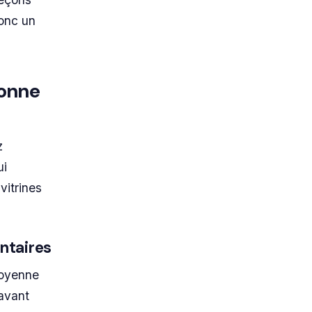
donc un
bonne
z
ui
vitrines
entaires
moyenne
 avant