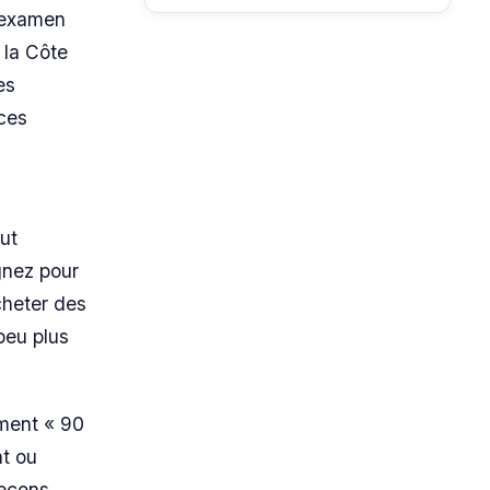
l’examen
 la Côte
es
 ces
lut
gnez pour
cheter des
peu plus
ement « 90
nt ou
leçons