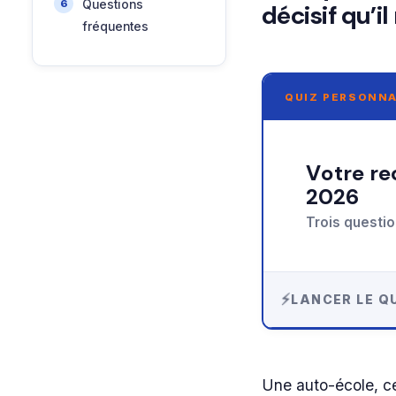
Questions
décisif qu’il
fréquentes
QUIZ PERSONNA
Votre recommandation sur auto-école à nyon en
2026
Trois questio
LANCER LE QU
Une auto-école, ce