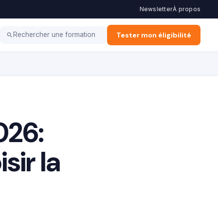
Newsletter
À propos
 Financement
E-learning
Métiers & Carrières
Tester mon éligibilité
Rechercher une formation
026:
sir la